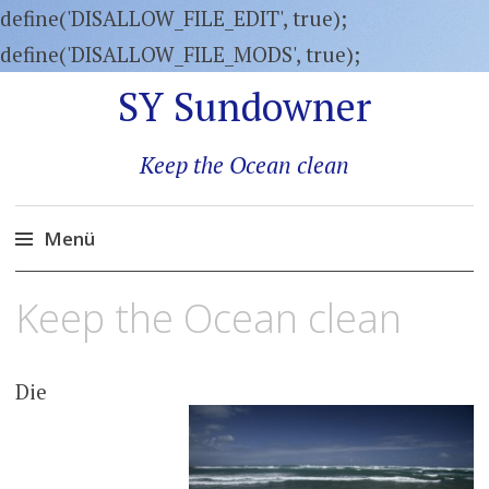
define('DISALLOW_FILE_EDIT', true);
define('DISALLOW_FILE_MODS', true);
SY Sundowner
Keep the Ocean clean
Menü
Zum
Keep the Ocean clean
Inhalt
springen
Die