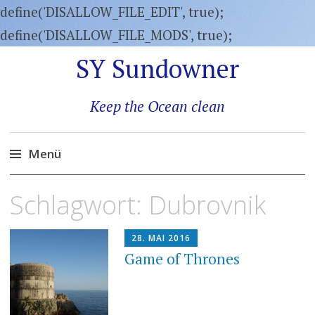
define('DISALLOW_FILE_EDIT', true);
define('DISALLOW_FILE_MODS', true);
SY Sundowner
Keep the Ocean clean
Menü
Zum
Schlagwort:
Dubrovnik
Inhalt
springen
28. MAI 2016
Game of Thrones