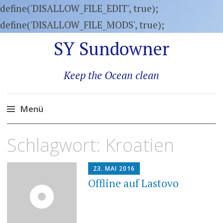
define('DISALLOW_FILE_EDIT', true);
define('DISALLOW_FILE_MODS', true);
SY Sundowner
Keep the Ocean clean
Menü
Zum
Schlagwort:
Kroatien
Inhalt
springen
23. MAI 2016
Offline auf Lastovo