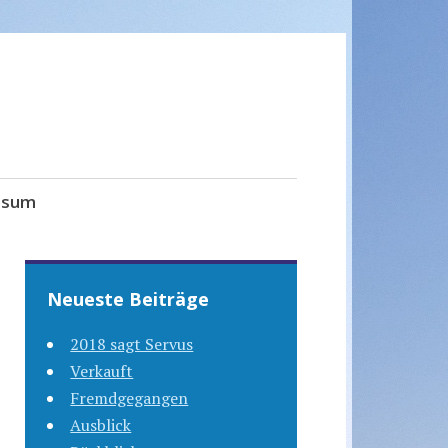
ssum
Neueste Beiträge
2018 sagt Servus
Verkauft
Fremdgegangen
Ausblick