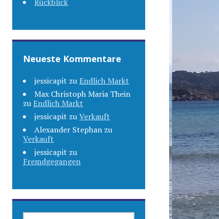
Rückblick
Neueste Kommentare
jessicapit
zu
Endlich Markt
Max Christoph Maria Thein
zu
Endlich Markt
jessicapit
zu
Verkauft
Alexander Stephan
zu
Verkauft
jessicapit
zu
Fremdgegangen
SUCHEN