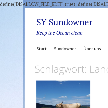
define('DISALLOW_FILE_EDIT', true); define('DISA
SY Sundowner
Keep the Ocean clean
Zum
Start
Sundowner
Über uns
Inhalt
springen
Schlagwort:
Lan