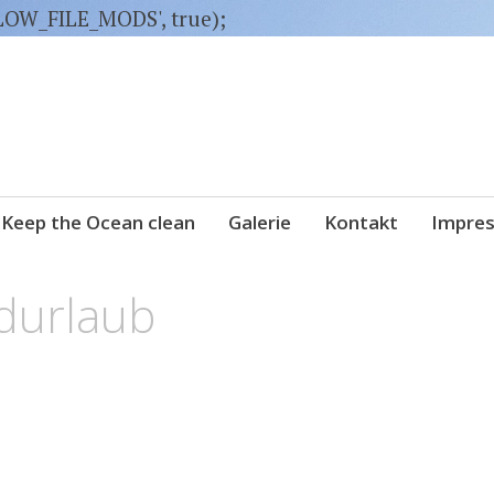
LLOW_FILE_MODS', true);
Keep the Ocean clean
Galerie
Kontakt
Impre
durlaub