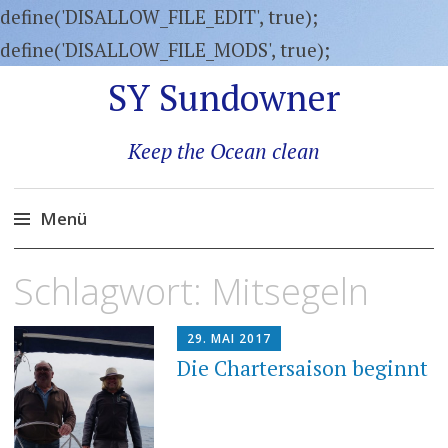
define('DISALLOW_FILE_EDIT', true);
define('DISALLOW_FILE_MODS', true);
SY Sundowner
Keep the Ocean clean
Menü
Zum
Schlagwort:
Mitsegeln
Inhalt
springen
29. MAI 2017
Die Chartersaison beginnt