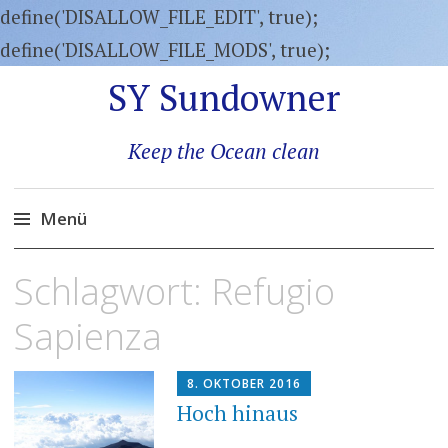
define('DISALLOW_FILE_EDIT', true);
define('DISALLOW_FILE_MODS', true);
SY Sundowner
Keep the Ocean clean
Menü
Zum
Schlagwort:
Refugio
Inhalt
springen
Sapienza
8. OKTOBER 2016
Hoch hinaus