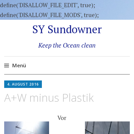
define('DISALLOW_FILE_EDIT', true);
define('DISALLOW_FILE_MODS', true);
SY Sundowner
Keep the Ocean clean
Menü
Zum
4. AUGUST 2016
Inhalt
A+W minus Plastik
springen
Vor