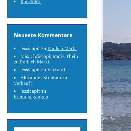
Rückblick
Neueste Kommentare
jessicapit
zu
Endlich Markt
Max Christoph Maria Thein
zu
Endlich Markt
jessicapit
zu
Verkauft
Alexander Stephan
zu
Verkauft
jessicapit
zu
Fremdgegangen
SUCHEN