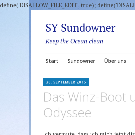
define('DISALLOW_FILE_EDIT', true); define('DISA
SY Sundowner
Keep the Ocean clean
Zum
Start
Sundowner
Über uns
Inhalt
springen
30. SEPTEMBER 2015
Das Winz-Boot 
Odyssee
Ich vermute, dass ich mich jetzt d