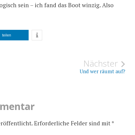
logisch sein – ich fand das Boot winzig. Also
teilen
ion
Nächster
Und wer räumt auf?
mmentar
röffentlicht.
Erforderliche Felder sind mit
*