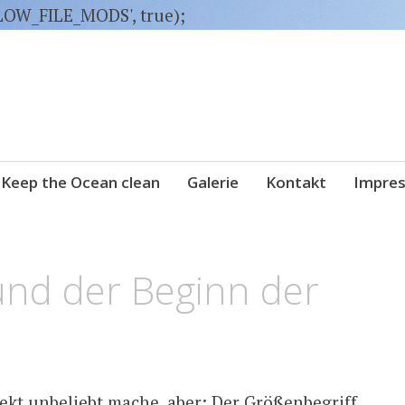
LLOW_FILE_MODS', true);
Keep the Ocean clean
Galerie
Kontakt
Impre
und der Beginn der
irekt unbeliebt mache, aber: Der Größenbegriff