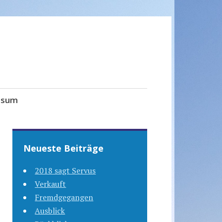
ssum
Neueste Beiträge
2018 sagt Servus
Verkauft
Fremdgegangen
Ausblick