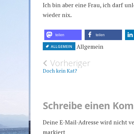
Ich bin aber eine Frau, ich darf un
wieder nix.
teilen
teilen
Allgemein
ALLGEMEIN
Beitragsnavigat
Vorheriger
Doch kein Kat?
Schreibe einen Ko
Deine E-Mail-Adresse wird nicht ve
markiert