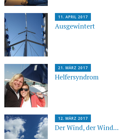
11. APRIL 2017
Ausgewintert
21. MÄRZ 2017
Helfersyndrom
12. MÄRZ 2017
Der Wind, der Wind…