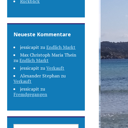
Rückblick
Neueste Kommentare
jessicapit
zu
Endlich Markt
Max Christoph Maria Thein
zu
Endlich Markt
jessicapit
zu
Verkauft
Alexander Stephan
zu
Verkauft
jessicapit
zu
Fremdgegangen
SUCHEN