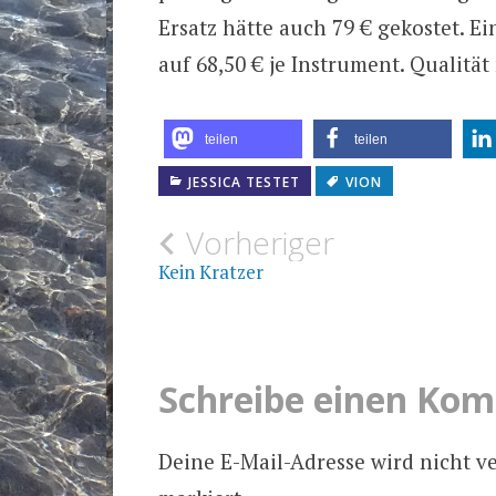
Ersatz hätte auch 79 € gekostet. E
auf 68,50 € je Instrument. Qualitä
teilen
teilen
JESSICA TESTET
VION
Beitragsnavigat
Vorheriger
Kein Kratzer
Schreibe einen Ko
Deine E-Mail-Adresse wird nicht ve