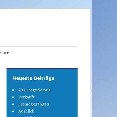
ssum
Neueste Beiträge
2018 sagt Servus
Verkauft
Fremdgegangen
Ausblick