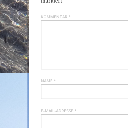
markiert
KOMMENTAR
*
NAME
*
E-MAIL-ADRESSE
*