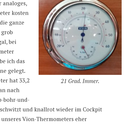
r analoges,
eter kosten
 die ganze
 grob
al, bei
meter
be ich das
ne gelegt.
ter hat 33,2
21 Grad. Immer.
an nach
b-bohr-und-
chwitzt und knallrot wieder im Cockpit
ad unseres Vion-Thermometers eher