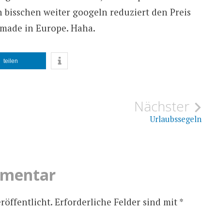
in bisschen weiter googeln reduziert den Preis
t made in Europe. Haha.
teilen
ion
Nächster
Urlaubssegeln
mmentar
röffentlicht.
Erforderliche Felder sind mit
*