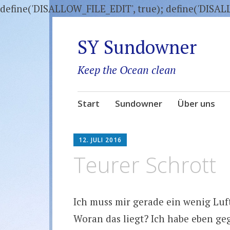
define('DISALLOW_FILE_EDIT', true); define('DISA
SY Sundowner
Keep the Ocean clean
Zum
Start
Sundowner
Über uns
Inhalt
springen
12. JULI 2016
Teurer Schrott
Ich muss mir gerade ein wenig Luf
Woran das liegt? Ich habe eben ge