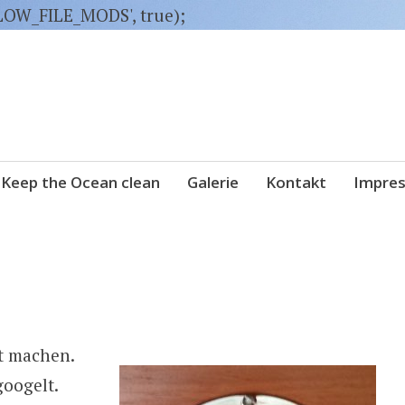
LLOW_FILE_MODS', true);
Keep the Ocean clean
Galerie
Kontakt
Impre
t machen.
googelt.