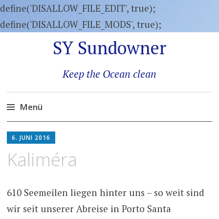
define('DISALLOW_FILE_EDIT', true);
define('DISALLOW_FILE_MODS', true);
SY Sundowner
Keep the Ocean clean
Menü
Zum
6. JUNI 2016
Inhalt
Kaliméra
springen
610 Seemeilen liegen hinter uns – so weit sind
wir seit unserer Abreise in Porto Santa