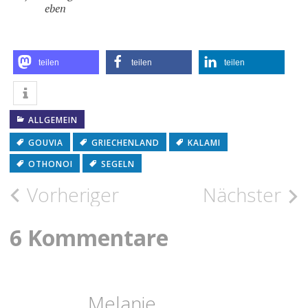
eben
teilen
teilen
teilen
ALLGEMEIN
GOUVIA
GRIECHENLAND
KALAMI
OTHONOI
SEGELN
Beitragsnavigation
Vorheriger
Nächster
6 Kommentare
Melanie