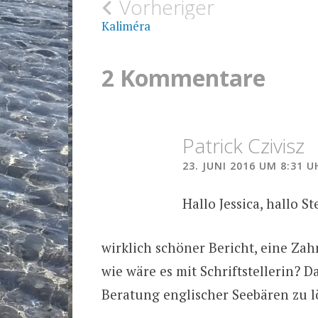
Beitragsnavigat
Vorheriger
Kaliméra
2 Kommentare
Patrick Czivisz
23. JUNI 2016 UM 8:31 U
Hallo Jessica, hallo St
wirklich schöner Bericht, eine Zah
wie wäre es mit Schriftstellerin? 
Beratung englischer Seebären zu lö