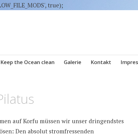
LLOW_FILE_MODS', true);
Keep the Ocean clean
Galerie
Kontakt
Impre
ilatus
en auf Korfu müssen wir unser dringendstes
ösen: Den absolut stromfressenden