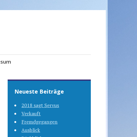
ssum
Neueste Beiträge
2018 sagt Servus
Verkauft
Fremdgegangen
Ausblick