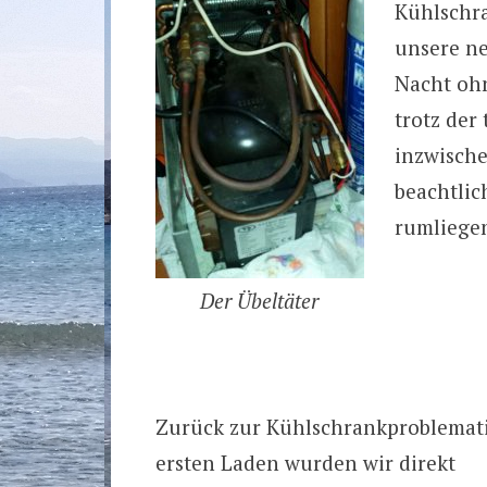
Kühlschra
unsere ne
Nacht oh
trotz der
inzwische
beachtlic
rumliege
Der Übeltäter
Zurück zur Kühlschrankproblemati
ersten Laden wurden wir direkt