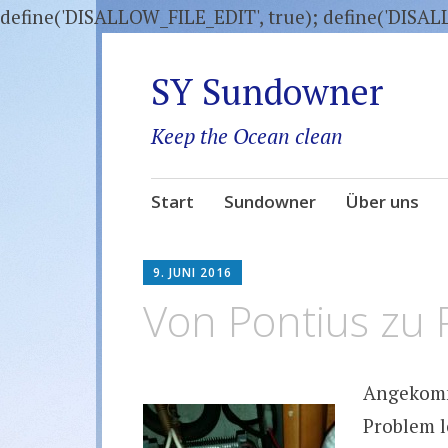
define('DISALLOW_FILE_EDIT', true); define('DISA
SY Sundowner
Keep the Ocean clean
Zum
Start
Sundowner
Über uns
Inhalt
springen
9. JUNI 2016
Von Pontius zu P
Angekomm
Problem l