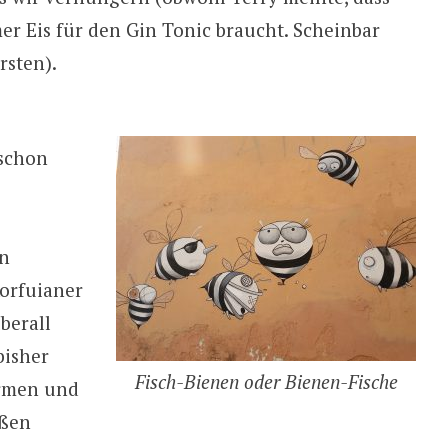
r Eis für den Gin Tonic braucht. Scheinbar
rsten).
 schon
en
orfuianer
berall
bisher
Fisch-Bienen oder Bienen-Fische
Armen und
ißen