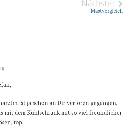
ion
Nächster
Mastvergleich
HR
efan,
närztin ist ja schon an Dir verloren gegangen,
Das mit dem Kühlschrank mit so viel freundlicher
sen, top.