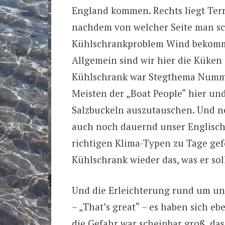
England kommen. Rechts liegt Terr
nachdem von welcher Seite man sc
Kühlschrankproblem Wind bekomm
Allgemein sind wir hier die Küken
Kühlschrank war Stegthema Nummer 
Meisten der „Boat People“ hier und 
Salzbuckeln auszutauschen. Und ne
auch noch dauernd unser Englisc
richtigen Klima-Typen zu Tage gef
Kühlschrank wieder das, was er soll
Und die Erleichterung rund um uns
– „That’s great“ – es haben sich e
die Gefahr war scheinbar groß, da