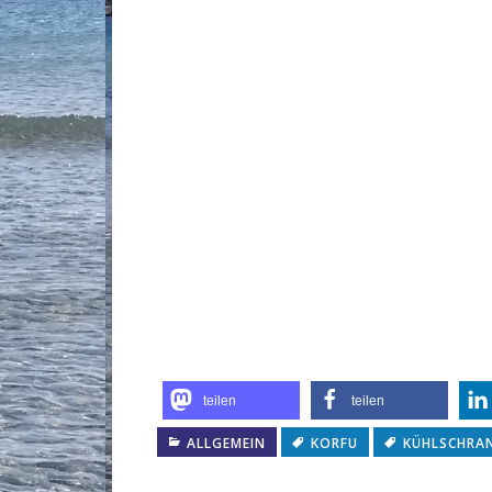
teilen
teilen
ALLGEMEIN
KORFU
KÜHLSCHRA