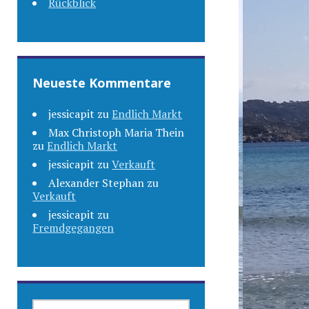
Rückblick
Neueste Kommentare
jessicapit
zu
Endlich Markt
Max Christoph Maria Thein
zu
Endlich Markt
jessicapit
zu
Verkauft
Alexander Stephan
zu
Verkauft
jessicapit
zu
Fremdgegangen
SUCHEN